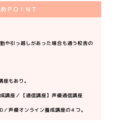
すめＰＯＩＮＴ
転勤や引っ越しがあった場合も通う校舎の
。
講座もあり。
養成講座／【通信講座】声優通信講座
OD／声優オンライン養成講座の４つ。