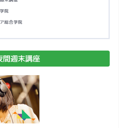
学院
ア総合学院
夜間週末講座