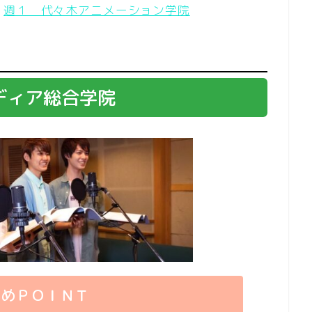
→
週１ 代々木アニメーション学院
ディア総合学院
すめＰＯＩＮＴ